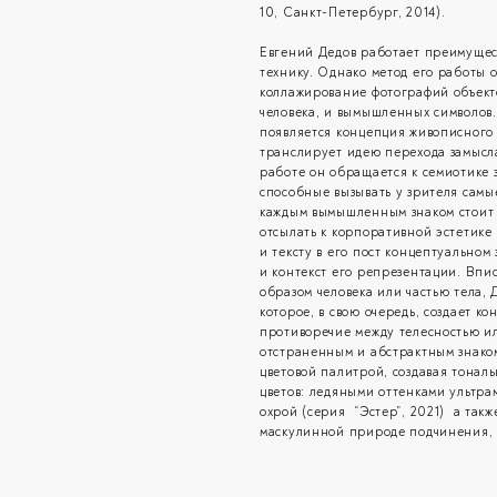
10, Санкт-Петербург, 2014).
Евгений Дедов работает преимущес
технику. Однако метод его работы 
коллажирование фотографий объекто
человека, и вымышленных символов.
появляется концепция живописного 
транслирует идею перехода замысла
работе он обращается к семиотике
способные вызывать у зрителя сам
каждым вымышленным знаком стоит 
отсылать к корпоративной эстетике
и тексту в его пост концептуальном
и контекст его репрезентации. Впис
образом человека или частью тела, 
которое, в свою очередь, создает к
противоречие между телесностью и
отстраненным и абстрактным знако
цветовой палитрой, создавая тона
цветов: ледяными оттенками ультр
охрой (серия “Эстер”, 2021) а так
маскулинной природе подчинения, 