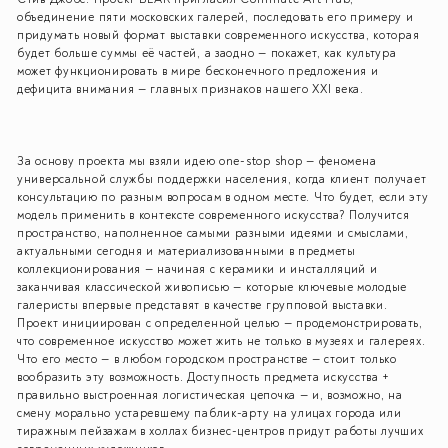
объединение пяти московских галерей, последовать его примеру и
придумать новый формат выставки современного искусства, которая
будет больше суммы её частей, а заодно — покажет, как культура
может функционировать в мире бесконечного предложения и
дефицита внимания — главных признаков нашего XXI века.
За основу проекта мы взяли идею one-stop shop — феномена
универсальной службы поддержки населения, когда клиент получает
консультацию по разным вопросам в одном месте. Что будет, если эту
модель применить в контексте современного искусства? Получится
пространство, наполненное самыми разными идеями и смыслами,
актуальными сегодня и материализованными в предметы
коллекционирования — начиная с керамики и инсталляций и
заканчивая классической живописью — которые ключевые молодые
галеристы впервые представят в качестве групповой выставки.
Проект инициирован с определенной целью — продемонстрировать,
что современное искусство может жить не только в музеях и галереях.
Что его место — в любом городском пространстве — стоит только
вообразить эту возможность. Доступность предмета искусства +
правильно выстроенная логистическая цепочка — и, возможно, на
смену морально устаревшему паблик-арту на улицах города или
тиражным пейзажам в холлах бизнес-центров придут работы лучших