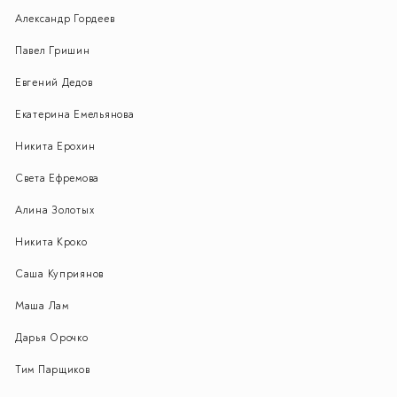
Александр Гордеев
Павел Гришин
Евгений Дедов
Екатерина Емельянова
Никита Ерохин
Света Ефремова
Алина Золотых
Никита Кроко
Саша Куприянов
Маша Лам
Дарья Орочко
Тим Парщиков