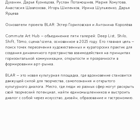
Духанин, Дарья Кузнецова, Руслан Потамошнев, Мария Хомутова,
Анастасия Шавлохова, Игорь Шиленков, Ирина Шульженко, Дарья
Ярцева
Основатели проекта BLAR:
Эстер Гориловская и Антонина Королёва
Commute Art Hub
— объединение пяти галерей: Deep List, Shilo,
Shift, Tōmo, сцена/szena, основанное в 2025 году. Его главная цель —
поиск точек пересечения художественных и кураторских практик для
создания динамичного пространства взаимодействия на принципах
горизонтальной коммуникации, открытости и прозрачности в
формировании арт-рынка.
BLAR
— это новая культурная площадка, где вдохновение становится
движущей силой для творчества, самопознания и открытого
культурного диалога. Место, где люди из разных сфер могут раскрыть
свой творческий потенциал, найти единомышленников и выстроить
диалог с собой через искусство, дизайн, образование и гастрономию.