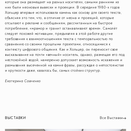
которые она размещает на разных носителях, самыми ранними из
них были неоновые вывески и проекции. В середине 1980-х годов
Хольцер впервые использовала камень как основу для своего текста,
объясняя это тем, что, в отличие от неона и проекций, которые
отсылают к рекламе и сообщениям, рассчитанным на быстрое
потребление, «мрамор и гранит останавливают время». Самолёт
следует похожей мотивации, предъявляя в этой работе другие
требования к взаимоотношениям текста с темпоральностью по
сравнению со своими прошлыми проектами, относящимися к
контексту цифрового общения. Как и Хольцер, он переносит свое
высказывание на почти «вечный» носитель, однако, размещая его под
неспокойной водой, намеренно допускает возможность искажения и
размывания высеченной на камне фразы, рассуждая о непостоянстве
и хрупкости даже, казалось бы, самых стойких структур.
Екатерина Савченко
ВЫСТАВКИ
Все Выставки