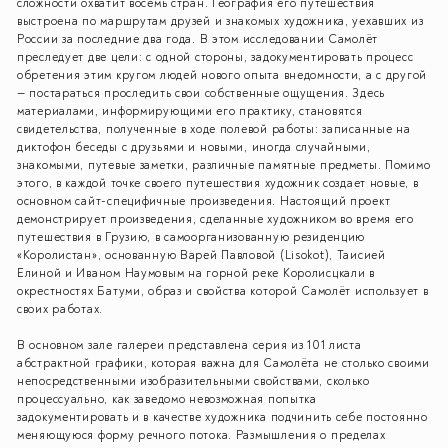
сложности охватит восемь стран. География его путешествия
выстроена по маршрутам друзей и знакомых художника, уехавших из
России за последние два года. В этом исследовании Самолёт
преследует две цели: с одной стороны, задокументировать процесс
обретения этим кругом людей нового опыта внедомности, а с другой
— постараться проследить свои собственные ощущения. Здесь
материалами, информирующими его практику, становятся
свидетельства, полученные в ходе полевой работы: записанные на
диктофон беседы с друзьями и новыми, иногда случайными,
знакомыми, путевые заметки, различные памятные предметы. Помимо
этого, в каждой точке своего путешествия художник создает новые, в
основном сайт-специфичные произведения. Настоящий проект
демонстрирует произведения, сделанные художником во время его
путешествия в Грузию, в самоорганизованную резиденцию
«Королистан», основанную Варей Павловой (Lisokot), Таисией
Елиной и Иваном Наумовым на горной реке Королисцкали в
окрестностях Батуми, образ и свойства которой Самолёт использует в
своих работах.
В основном зале галереи представлена серия из 101 листа
абстрактной графики, которая важна для Самолёта не столько своими
непосредственными изобразительными свойствами, сколько
процессуально, как заведомо невозможная попытка
задокументировать и в качестве художника подчинить себе постоянно
меняющуюся форму речного потока. Размышления о пределах