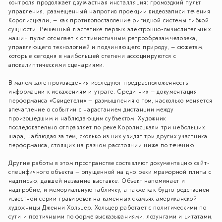
контроля продолжает двухчастная инсталляция: громоздкий пульт
управления, размещенный напротив проекции видеозаписи течения
Королисцкали, — как противопоставление ригидной системы гибкой
сущности. Решенный в эстетике первых электронно-вычислительных
машин пульт отсылает к оптимистичным ретрообразам человека,
управляющего технологией и подчиняющего природу, — сюжетам,
которые сегодня в наибольшей степени ассоциируются с
апокалиптическими сценариями.
В малом зале произведения исследуют предрасположенность
информации к искажениям и утрате. Среди них — документация
перформанса «Свидетели» — размышления о том, насколько меняется
впечатление о событии с нарастанием дистанции между
произошедшим и наблюдающим субъектом. Художник
последовательно отправляет по реке Королисцкали три небольших
шара, наблюдая за тем, сколько из них увидят три других участника
перформанса, стоящих на разном расстоянии ниже по течению.
Другие работы в этом пространстве составляют документацию сайт-
специфичного объекта — опущенной на дно реки мраморной плиты с
надписью, давшей название выставке. Объект напоминает и
надгробие, и мемориальную табличку, а также как будто родственен
известной серии гравировок на каменных скамьях американской
художницы Дженни Хольцер. Хольцер работает с политическими по
сути и поэтичными по форме высказываниями, лозунгами и цитатами,