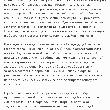
С начала 2023 года мы с Игорем Самолётом созваниваемся примерно
раз в месяц. Он рассказывает, где побывал и кого встретил,
показывает свежие фотографии и видеозаписи, мы обсуждаем идеи
его новых работ. Эти звонки — часть нашей совместной работы над
его новым циклом «Опыт уязвимости», промежуточным результатом
которого является настоящая выставка. Одновременно это общение
является естественной составляющей художественной практики
Самолёта, основным методом которой является постоянная фиксация
и обработка свидетельств окружающей его действительности.
В последние два года (в том числе на своей предыдущей выставке в
галерее szena — «Политика ненависти») Игорь Самолёт занимался
подобной документальной работой, используя оптику цифровой
повседневности, а именно собирая значимые для него в конкретный
момент скриншоты постов и сториз, переписок в мессенджерах,
заставок на смартфоне. Этот архив «быстрых», обрывочных и
зачастую достаточно персональных и эмоционально окрашенных
реакций на события текущего дня, рассчитанных в первую очередь
на проживание ситуации здесь и сейчас, формировал основу его
высказываний.
В работе над циклом «Опыт уязвимости» художник пробует
принципиально иной способ взаимодействия с действительностью.
Для его создания в январе 2023 года Игорь Самолёт начал
художественное исследование-путешествие, которое в общей