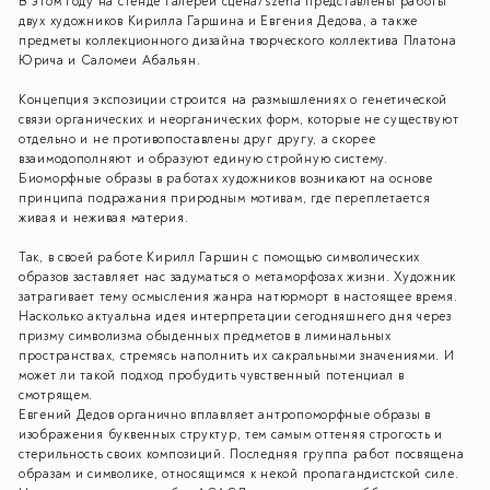
В этом году на стенде галереи сцена/szena представлены работы
двух художников Кирилла Гаршина и Евгения Дедова, а также
предметы коллекционного дизайна творческого коллектива Платона
Юрича и Саломеи Абальян.
Концепция экспозиции строится на размышлениях о генетической
связи органических и неорганических форм, которые не существуют
отдельно и не противопоставлены друг другу, а скорее
взаимодополняют и образуют единую стройную систему.
Биоморфные образы в работах художников возникают на основе
принципа подражания природным мотивам, где переплетается
живая и неживая материя.
Так, в своей работе Кирилл Гаршин с помощью символических
образов заставляет нас задуматься о метаморфозах жизни. Художник
затрагивает тему осмысления жанра натюрморт в настоящее время.
Насколько актуальна идея интерпретации сегодняшнего дня через
призму символизма обыденных предметов в лиминальных
пространствах, стремясь наполнить их сакральными значениями. И
может ли такой подход пробудить чувственный потенциал в
смотрящем.
Евгений Дедов органично вплавляет антропоморфные образы в
изображения буквенных структур, тем самым оттеняя строгость и
стерильность своих композиций. Последняя группа работ посвящена
образам и символике, относящимся к некой пропагандистской силе.