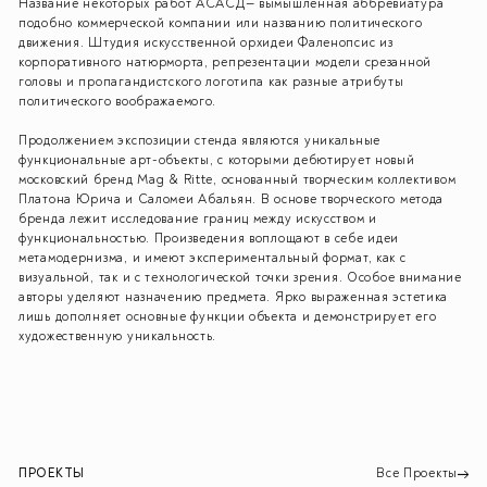
Название некоторых работ АСАСД— вымышленная аббревиатура
подобно коммерческой компании или названию политического
движения. Штудия искусственной орхидеи Фаленопсис из
корпоративного натюрморта, репрезентации модели срезанной
головы и пропагандистского логотипа как разные атрибуты
политического воображаемого.
Продолжением экспозиции стенда являются уникальные
функциональные арт-объекты, с которыми дебютирует новый
московский бренд Mag & Ritte, основанный творческим коллективом
Платона Юрича и Саломеи Абальян. В основе творческого метода
бренда лежит исследование границ между искусством и
функциональностью. Произведения воплощают в себе идеи
метамодернизма, и имеют экспериментальный формат, как с
визуальной, так и с технологической точки зрения. Особое внимание
авторы уделяют назначению предмета. Ярко выраженная эстетика
лишь дополняет основные функции объекта и демонстрирует его
художественную уникальность.
ПРОЕКТЫ
Все Проекты