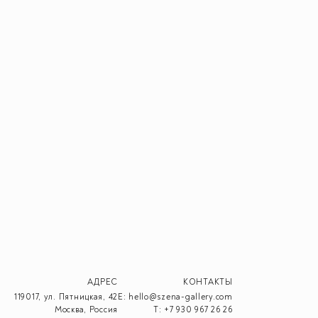
АДРЕС
КОНТАКТЫ
119017, ул. Пятницкая, 42
E:
hello@szena-gallery.com
Москва, Россия
T:
+7 930 967 26 26