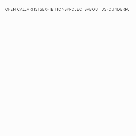
OPEN CALL
ARTISTS
EXHIBITIONS
PROJECTS
ABOUT US
FOUNDER
RU